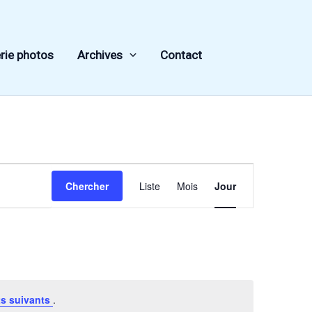
rie photos
Archives
Contact
Navigation
Chercher
Liste
Mois
Jour
de
vues
Évènement
s suivants
.