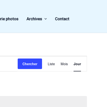
rie photos
Archives
Contact
Navigation
Chercher
Liste
Mois
Jour
de
vues
Évènement