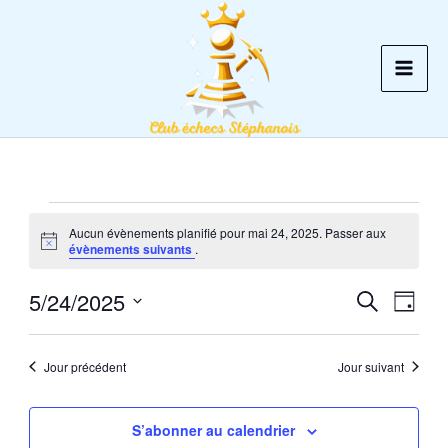
Aller
au
contenu
Évènements
Aucun évènements planifié pour mai 24, 2025. Passer aux
for
Notice
évènements suivants
.
mai
5/24/2025
24,
Recherche
Recherche
Navig
Jour
2025
et
de
Sélectionnez
une
navigation
vues
Jour précédent
Jour suivant
date.
de
Évèn
vues
S’abonner au calendrier
Évènements