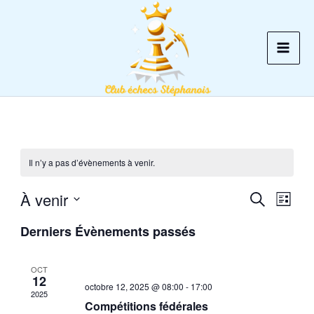
Aller
au
contenu
Il n’y a pas d’évènements à venir.
À venir
Recherche
Recherche
Navig
Liste
et
de
Sélectionnez
Derniers Évènements passés
une
navigation
vues
date.
de
Évèn
OCT
vues
12
octobre 12, 2025 @ 08:00
-
17:00
2025
Évènements
Compétitions fédérales