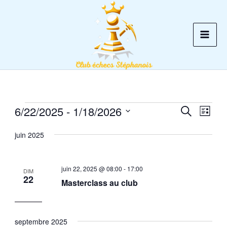
Aller
au
contenu
6/22/2025
 - 
1/18/2026
Évènements
Recherche
Recherche
Navig
Liste
et
de
Sélectionnez
juin 2025
une
navigation
vues
date.
de
Évèn
vues
juin 22, 2025 @ 08:00
-
17:00
DIM
22
Évènements
Masterclass au club
septembre 2025