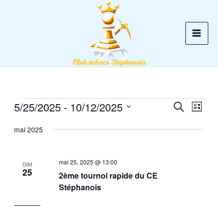
Aller
au
contenu
5/25/2025
 - 
10/12/2025
Évènements
Recherche
Recherche
Navig
Liste
et
de
Sélectionnez
mai 2025
une
navigation
vues
date.
de
Évèn
vues
mai 25, 2025 @ 13:00
DIM
25
Évènements
2ème tournoi rapide du CE
Stéphanois