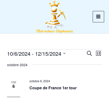
Aller
au
contenu
10/6/2024
 - 
12/15/2024
Évènements
Recherche
Recherche
Navig
Liste
et
de
Sélectionnez
octobre 2024
une
navigation
vues
date.
de
Évèn
vues
octobre 6, 2024
DIM
6
Évènements
Coupe de France 1er tour