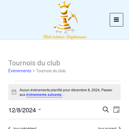
Aller
au
contenu
Tournois du club
Évènements
Tournois du club
Évènements
Aucun évènements planifié pour décembre 8, 2024. Passer
for
Notice
aux
évènements suivants
.
décembre
12/8/2024
8,
Recherche
Recherche
Navig
Jour
2024
et
de
Sélectionnez
une
navigation
vues
Jour précédent
Jour suivant
date.