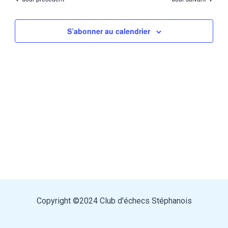
de
Évèn
vues
S’abonner au calendrier
Évènements
Copyright ©2024 Club d'échecs Stéphanois