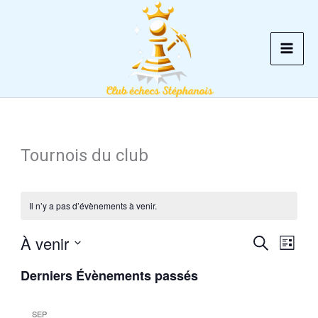
Aller
au
contenu
Tournois du club
Il n’y a pas d’évènements à venir.
À venir
Recherche
Recherche
Navig
Liste
et
de
Sélectionnez
Derniers Évènements passés
une
navigation
vues
date.
de
Évèn
SEP