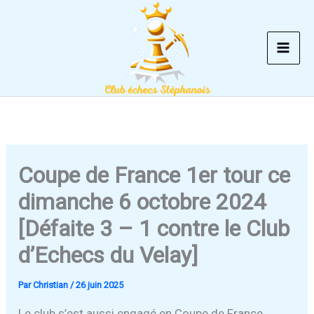
Aller
au
contenu
Coupe de France 1er tour ce
dimanche 6 octobre 2024
[Défaite 3 – 1 contre le Club
d’Echecs du Velay]
Par
Christian
/
26 juin 2025
Le club s’est aussi engagé en Coupe de France.