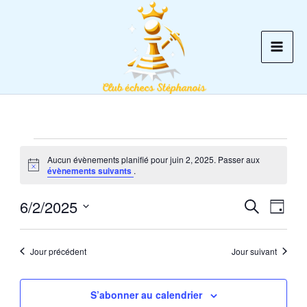
Aller
au
contenu
Évènements
Aucun évènements planifié pour juin 2, 2025. Passer aux
for
Notice
évènements suivants
.
juin
6/2/2025
2,
Recherche
Recherche
Navig
Jour
2025
et
de
Sélectionnez
une
navigation
vues
Jour précédent
Jour suivant
date.
de
Évèn
vues
S’abonner au calendrier
Évènements